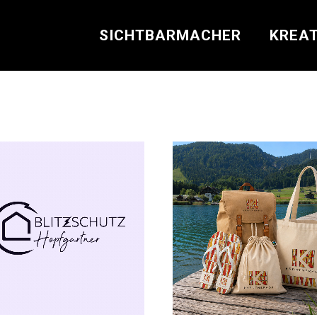
SICHTBARMACHER
KREAT
AUDIO 
DRUCK
FILM &
FOTOG
GRAFI
ILLUST
PRODU
SOCIAL
TEXT
WEBDE