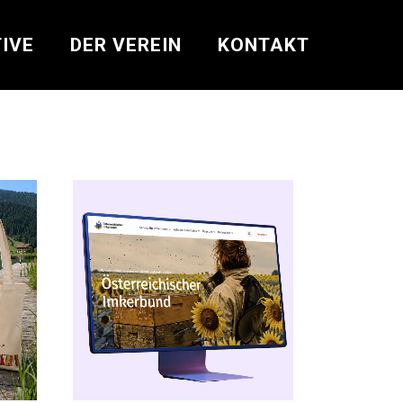
IVE
DER VEREIN
KONTAKT
& RADIO
 VIDEO
RAFIE
KDESIGN
RATION
KTDESIGN
 MEDIA & MARKETING
SIGN